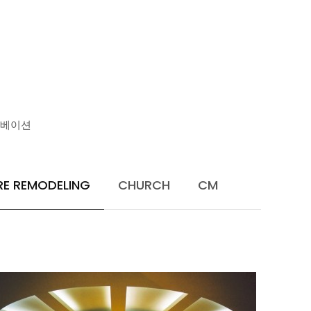
U
노베이션
RE REMODELING
CHURCH
CM