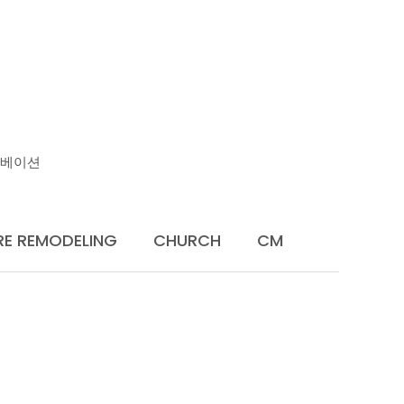
U
노베이션
RE REMODELING
CHURCH
CM