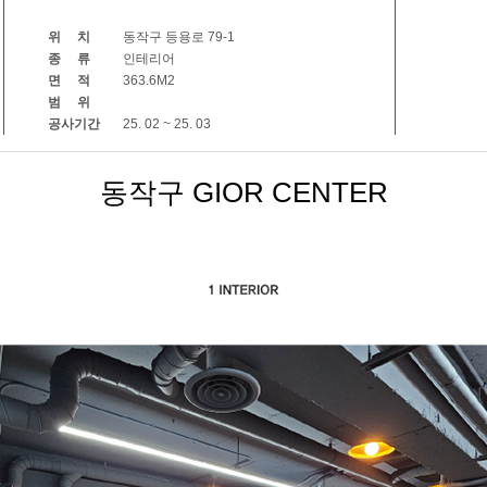
위 치
동작구 등용로 79-1
종 류
인테리어
면 적
363.6M2
범 위
공사기간
25. 02 ~ 25. 03
동작구 GIOR CENTER