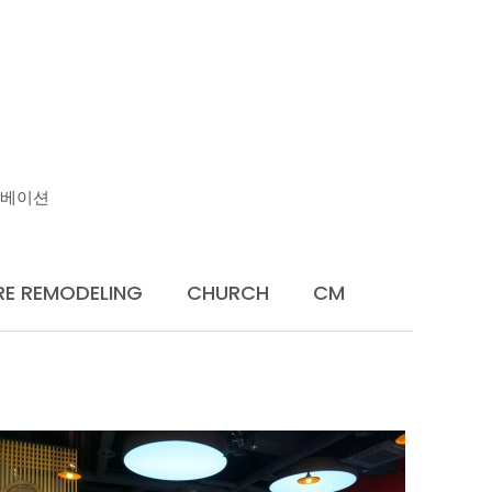
U
노베이션
RE REMODELING
CHURCH
CM