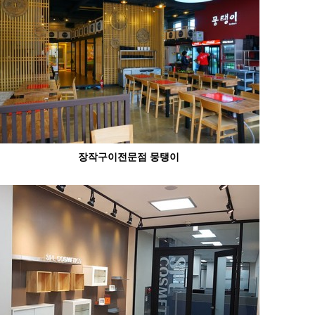
장작구이전문점 뭉탱이