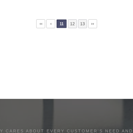
12
13
11
Y CARES ABOUT EVERY CUSTOMER'S NEED AND