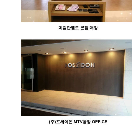
미켈란젤로 본점 매장
(주)포세이돈 MTV공장 OFFICE