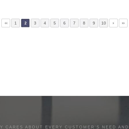
1
3
4
5
6
7
8
9
10
2
Y CARES ABOUT EVERY CUSTOMER'S NEED AND