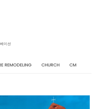
U
노베이션
RE REMODELING
CHURCH
CM