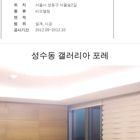
위 치
서울시 성동구 서울숲2길
종 류
리모델링
면 적
범 위
설계, 시공
공사기간
2012.09~2012.10
성수동 갤러리아 포레