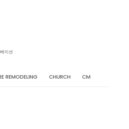
U
노베이션
RE REMODELING
CHURCH
CM